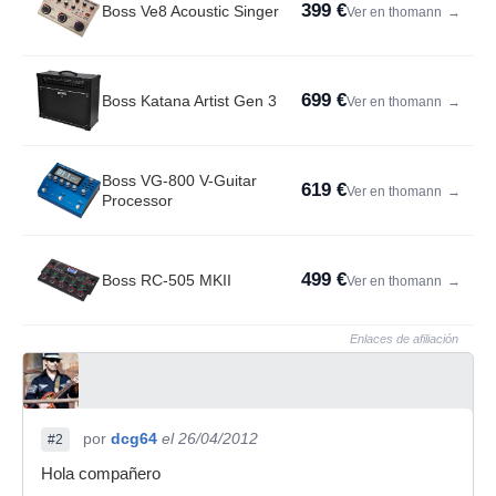
399 €
Boss Ve8 Acoustic Singer
Ver en thomann
→
699 €
Boss Katana Artist Gen 3
Ver en thomann
→
Boss VG-800 V-Guitar
619 €
Ver en thomann
→
Processor
499 €
Boss RC-505 MKII
Ver en thomann
→
Enlaces de afiliación
por
dcg64
el 26/04/2012
#2
Hola compañero