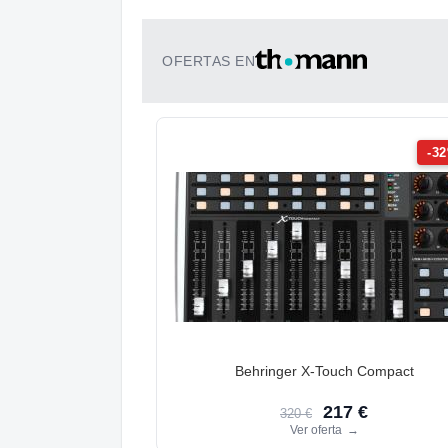
OFERTAS EN
-3
Behringer X-Touch Compact
217 €
320 €
Ver oferta
→