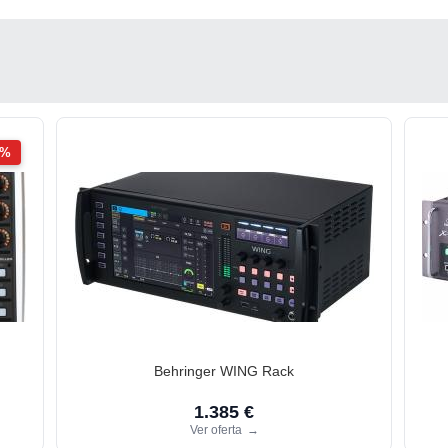
2%
Behringer WING Rack
1.385 €
Ver oferta
→