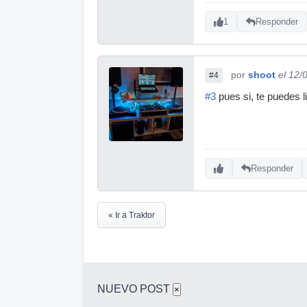
1
Responder
por
shoot
el 12/
#4
#3
pues si, te puedes li
Responder
« Ir a Traktor
NUEVO POST
×