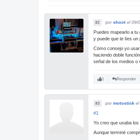
por
shoot
el 09/
#2
Puedes mapearlo a tu g
y puede que te líes un 
Cómo consejo yo usaría
haciendo doble función,
señal de los medios o 
1
Responder
por
motostick
el
#3
#1
Yo creo que usaba los 
Aunque terminé compran