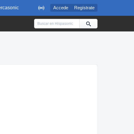

rcasonic
Accede
Regístrate