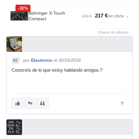
-32%
Behringer X-Touch
217 €
320 €
Ver oferta
→
Compact
Enlaces de afiliación
por
Electronic
el 30/10/2018
#2
Conoceís de lo que estoy hablando amigos.?