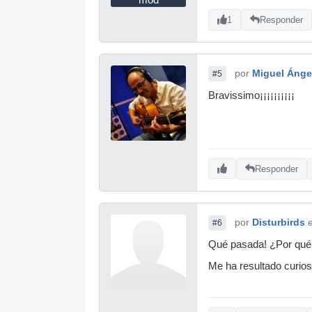
mod
1
Responder
por
Miguel Ánge
#5
Bravissimo¡¡¡¡¡¡¡¡¡¡
Responder
por
Disturbirds
#6
Qué pasada! ¿Por qué n
Me ha resultado curio