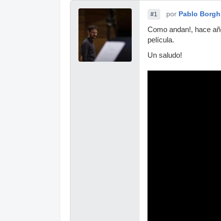
por
Pablo Borgh
#1
Como andan!, hace año
película.
Un saludo!