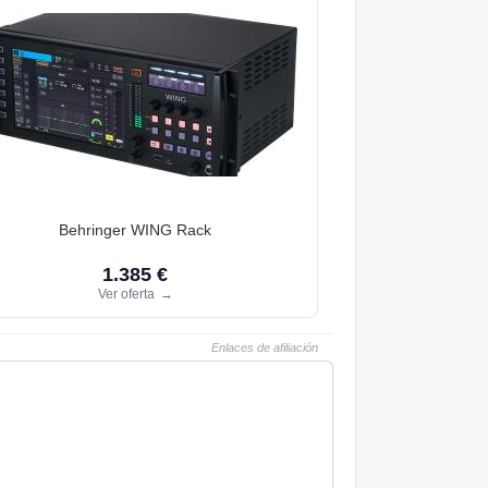
Behringer WING Rack
1.385 €
Ver oferta
→
Enlaces de afiliación