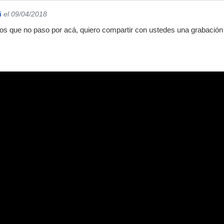
i
el 09/04/2018
s que no paso por acá, quiero compartir con ustedes una grabación