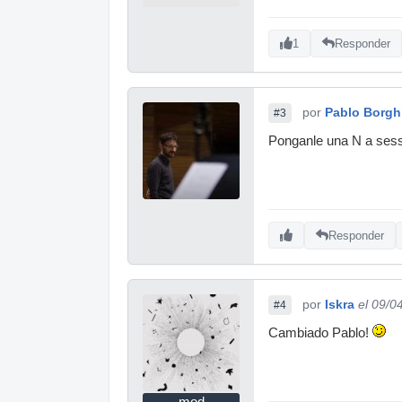
1
Responder
por
Pablo Borgh
#3
Ponganle una N a sessi
Responder
por
Iskra
el 09/0
#4
Cambiado Pablo!