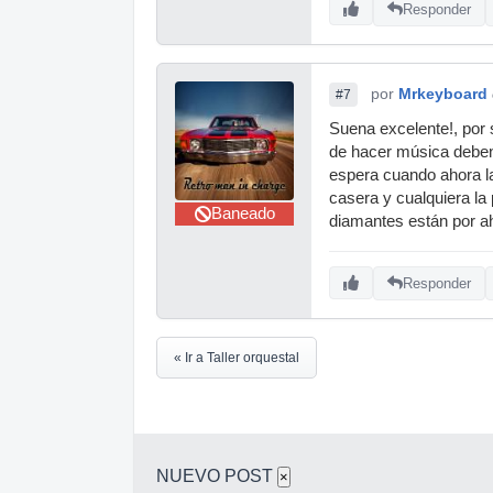
Responder
por
Mrkeyboard
#7
Suena excelente!, por
de hacer música deben 
espera cuando ahora la
casera y cualquiera la
Baneado
diamantes están por a
Responder
« Ir a Taller orquestal
NUEVO POST
×