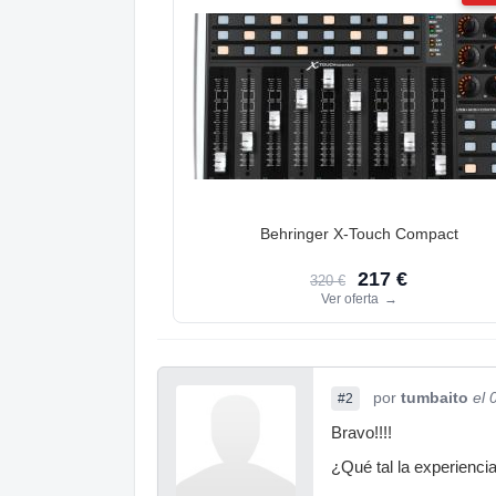
Behringer X-Touch Compact
217 €
320 €
Ver oferta
→
por
tumbaito
el 
#2
Bravo!!!!
¿Qué tal la experienci