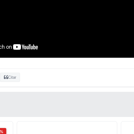
Citar
2%