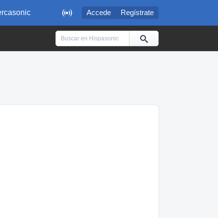

rcasonic
Accede
Regístrate