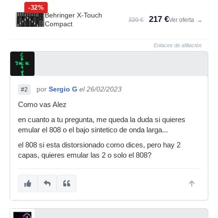
-32%
Behringer X-Touch
217 €
320 €
Ver oferta
→
Compact
Enlaces de afiliación
por
Sergio G
el 26/02/2023
#2
Como vas Alez
en cuanto a tu pregunta, me queda la duda si quieres
emular el 808 o el bajo sintetico de onda larga...
el 808 si esta distorsionado como dices, pero hay 2
capas, quieres emular las 2 o solo el 808?