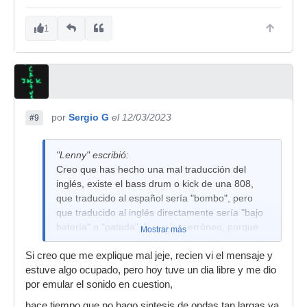
1
por
Sergio G
el 12/03/2023
#9
"Lenny" escribió:
Creo que has hecho una mal traducción del
inglés, existe el bass drum o kick de una 808,
que traducido al español sería "bombo", pero
que traducido al inglés directamente sería "bajo
batería" o "patada", lo cual es erróneo, porque
Mostrar más
luego está el denominado "bajo","bass" en
Si creo que me explique mal jeje, recien vi el mensaje y
inglés, como instrumento, que sería acústico
estuve algo ocupado, pero hoy tuve un dia libre y me dio
"acoustic", eléctrico "electric", etc... y en el caso
por emular el sonido en cuestion,
que expones de sintetizador que es al que tu te
refieres.
hace tiempo que no hago sintesis de ondas tan largas ya