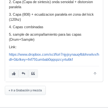
2. Capa (Capa de sintesis) onda senoidal + distorsion
paralela
3. Capa (808) + ecualizacion paralela en zona del kick
(120hz)
4. Capas combinadas
5. sample de acompañamiento para las capas
(Drum+Sample)
Link:
https://www.dropbox.com/scl/fo/r7njyjsynauq4bbhvwlvx/h?
dl=0&rlkey=fnf791umbab0qqspzcyrtu6kf
« Ir a Grabación y mezcla