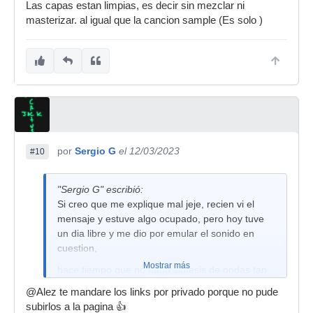
Las capas estan limpias, es decir sin mezclar ni
masterizar. al igual que la cancion sample (Es solo )
por
Sergio G
el 12/03/2023
#10
"Sergio G" escribió:
Si creo que me explique mal jeje, recien vi el
mensaje y estuve algo ocupado, pero hoy tuve
un dia libre y me dio por emular el sonido en
cuestion,
Mostrar más
hace tiempo que no hago sintesis de ondas tan
largas ya que normalmente trabajo con un estilo
@Alez te mandare los links por privado porque no pude
mas Lil Durk, Foreign Teck, etc... con ondas mas
subirlos a la pagina 👍