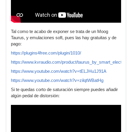
Tal como te acabo de exponer se trata de un Moog
Taurus, y emulaciones soft, pues las hay gratuitas y de
pago:
https://plugins4free.com/plugin/1010/
https://www.kvraudio.com/product/taurus_by_smart_electronix
https://www.youtube.com/watch?v=tELJHu1J91A
https://www.youtube.com/watch?v=zilqtWBatHg
Si te quedas corto de saturación siempre puedes añadir
algún pedal de distorsión: