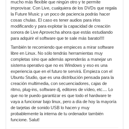
mucho más flexible que ningún otro y te permite
evangelios y pretendes usar Nuendo,
improvisar. Con Live, cualquiera de los DVDs que regala
Reason y FL? Me asalta la duda, ya
la Future Music y un poco de paciencia podrás hacer
que teniendo en cuenta que, según
cosas chulas. El caso es tener audios para irlos
nos cuentas, no tienes presupuesto,
modificando y para explotar la capacidad de creación
doy por hecho de que ese software
sonora de Live Aprovecha ahora que estás estudiando
que usas es totalmente pirata e ilegal,
para adquirir el software que te sale más barato!!!!
con lo que a efectos prácticos es
También te recomiendo que empieces a mirar software
robado. ¿no te parece que hay un gran
libre en Linux. No sólo tendrás herramientas muy
agujero moral en tu planteamiento?
completas sino que además aprenderás a manejar un
¿Que tal si empezamos por seguir eso
sistema operativo que no es Windows y eso es una
del "no robarás" y después ya sigues
experiencia que en el futuro te servirá. Empieza con el
con el resto de las escrituras?
Ubuntu Studio, que es una distribución pensada para la
creación multimedia, con secuenciadores, cajas de
ritmo, plug-ins, software dj, editores de vídeo, etc.... Lo
de momento solo tengo el FL Studio con licencia
que no te puedo garantizar es que todo el hardware te
compartida con unos productores de Republica
vaya a funcionar bajo linux, pero a día de hoy la mayoría
dominicana con los que trabajo y les hago beats;
de tarjetas de sonido USB lo hacen y muy
el Nuendo y Reason estoy pensando en
probablemente la interna de tu ordenador también
adquirirlos en alfasoni o alguna tienda musical
funcione. Salut!
de las que hay por mi zona (Sant Boi de
Llobregat, Barcelona), y quiero adquirir esos,