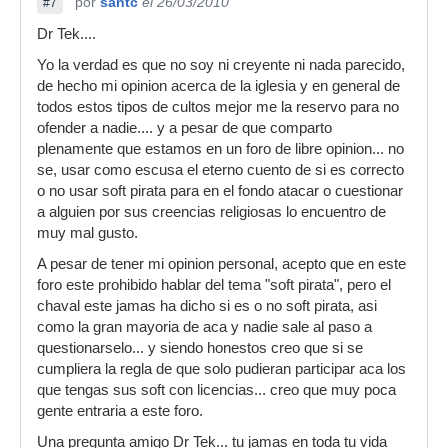
por
santc
el 26/03/2010
#7
Dr Tek....
Yo la verdad es que no soy ni creyente ni nada parecido,
de hecho mi opinion acerca de la iglesia y en general de
todos estos tipos de cultos mejor me la reservo para no
ofender a nadie.... y a pesar de que comparto
plenamente que estamos en un foro de libre opinion... no
se, usar como escusa el eterno cuento de si es correcto
o no usar soft pirata para en el fondo atacar o cuestionar
a alguien por sus creencias religiosas lo encuentro de
muy mal gusto.
A pesar de tener mi opinion personal, acepto que en este
foro este prohibido hablar del tema "soft pirata", pero el
chaval este jamas ha dicho si es o no soft pirata, asi
como la gran mayoria de aca y nadie sale al paso a
questionarselo... y siendo honestos creo que si se
cumpliera la regla de que solo pudieran participar aca los
que tengas sus soft con licencias... creo que muy poca
gente entraria a este foro.
Una pregunta amigo Dr Tek... tu jamas en toda tu vida