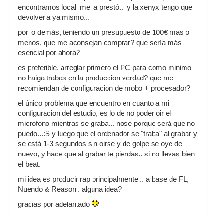
comprar una tarjeta de sonido y microfono de
encontramos local, me la prestó... y la xenyx tengo que
cierta calidad..
devolverla ya mismo...
por lo demás, teniendo un presupuesto de 100€ mas o
menos, que me aconsejan comprar? que sería más
esencial por ahora?
es preferible, arreglar primero el PC para como minimo
no haiga trabas en la produccion verdad? que me
recomiendan de configuracion de mobo + procesador?
el único problema que encuentro en cuanto a mi
configuracion del estudio, es lo de no poder oir el
microfono mientras se graba... nose porque será que no
puedo...:S y luego que el ordenador se "traba" al grabar y
se está 1-3 segundos sin oirse y de golpe se oye de
nuevo, y hace que al grabar te pierdas.. si no llevas bien
el beat.
mi idea es producir rap principalmente... a base de FL,
Nuendo & Reason.. alguna idea?
gracias por adelantado