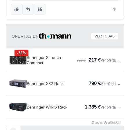
OFERTAS EN
VER TODAS
-32%
Behringer X-Touch
217 €
320 €
Ver oferta
→
Compact
790 €
Behringer X32 Rack
Ver oferta
→
1.385 €
Behringer WING Rack
Ver oferta
→
Enlaces de afiliación