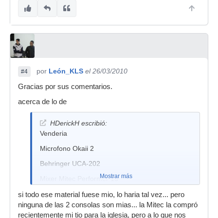
por
León_KLS
el 26/03/2010
#4
Gracias por sus comentarios.
acerca de lo de
HDerickH escribió:
Venderia
Microfono Okaii 2
Behringer UCA-202
Mostrar más
Mixer Mitec Performer 16
Mixer Behringer 1202FX
si todo ese material fuese mio, lo haria tal vez... pero
ninguna de las 2 consolas son mias... la Mitec la compró
Con lo que saques de esto + 100 euros podrias
recientemente mi tio para la iglesia, pero a lo que nos