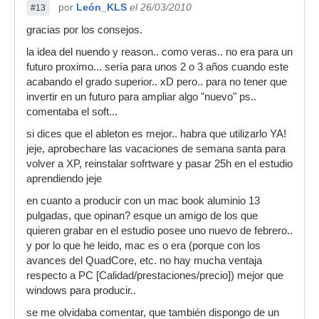
por
León_KLS
el 26/03/2010
#13
mejor que hay...
gracias por los consejos.
gracias a todos por sus respuestas.
la idea del nuendo y reason.. como veras.. no era para un
futuro proximo... sería para unos 2 o 3 años cuando este
acabando el grado superior.. xD pero.. para no tener que
invertir en un futuro para ampliar algo "nuevo" ps..
comentaba el soft...
si dices que el ableton es mejor.. habra que utilizarlo YA!
jeje, aprobechare las vacaciones de semana santa para
volver a XP, reinstalar sofrtware y pasar 25h en el estudio
aprendiendo jeje
en cuanto a producir con un mac book aluminio 13
pulgadas, que opinan? esque un amigo de los que
quieren grabar en el estudio posee uno nuevo de febrero..
y por lo que he leido, mac es o era (porque con los
avances del QuadCore, etc. no hay mucha ventaja
respecto a PC [Calidad/prestaciones/precio]) mejor que
windows para producir..
se me olvidaba comentar, que también dispongo de un