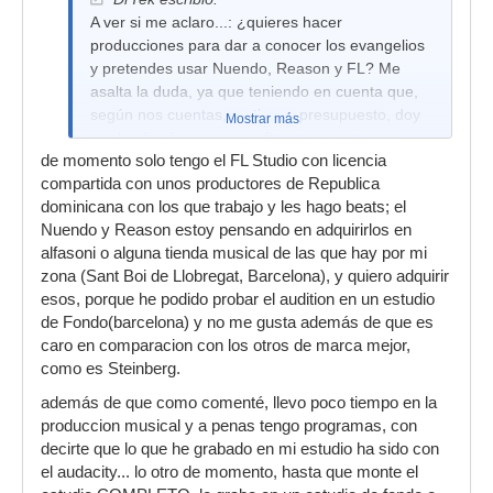
A ver si me aclaro...: ¿quieres hacer
producciones para dar a conocer los evangelios
y pretendes usar Nuendo, Reason y FL? Me
asalta la duda, ya que teniendo en cuenta que,
según nos cuentas, no tienes presupuesto, doy
Mostrar más
por hecho de que ese software que usas es
de momento solo tengo el FL Studio con licencia
totalmente pirata e ilegal, con lo que a efectos
compartida con unos productores de Republica
prácticos es robado. ¿no te parece que hay un
dominicana con los que trabajo y les hago beats; el
gran agujero moral en tu planteamiento? ¿Que
Nuendo y Reason estoy pensando en adquirirlos en
tal si empezamos por seguir eso del "no robarás"
alfasoni o alguna tienda musical de las que hay por mi
y después ya sigues con el resto de las
zona (Sant Boi de Llobregat, Barcelona), y quiero adquirir
escrituras?
esos, porque he podido probar el audition en un estudio
de Fondo(barcelona) y no me gusta además de que es
caro en comparacion con los otros de marca mejor,
como es Steinberg.
además de que como comenté, llevo poco tiempo en la
produccion musical y a penas tengo programas, con
decirte que lo que he grabado en mi estudio ha sido con
el audacity... lo otro de momento, hasta que monte el