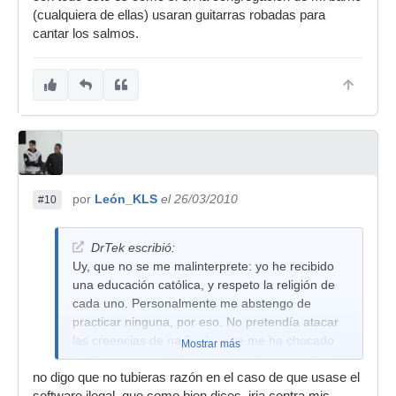
(cualquiera de ellas) usaran guitarras robadas para
cantar los salmos.
por
León_KLS
el 26/03/2010
#10
DrTek escribió:
Uy, que no se me malinterprete: yo he recibido
una educación católica, y respeto la religión de
cada uno. Personalmente me abstengo de
practicar ninguna, por eso. No pretendía atacar
las creencias de nadie. Lo que me ha chocado
Mostrar más
es el concepto de dar a conocer las sagradas
no digo que no tubieras razón en el caso de que usase el
escrituras rompiendo uno de sus preceptos