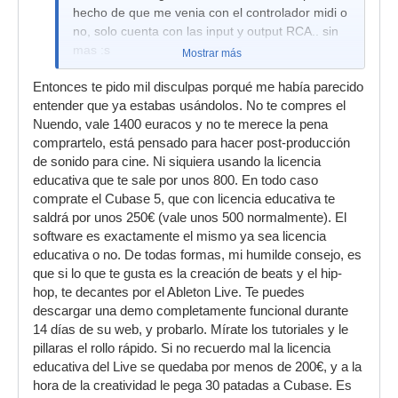
hecho de que me venia con el controlador midi o
no, solo cuenta con las input y output RCA.. sin
mas :s
Mostrar más
por lo del windows, cambie a windows 7 hace
Entonces te pido mil disculpas porqué me había parecido
cosa de un mes, por tema de proyecto de
entender que ya estabas usándolos. No te compres el
investigación relacionado con la informatica para
Nuendo, vale 1400 euracos y no te merece la pena
el instituto, y pues, lei que W7 y el audio iban de
comprartelo, está pensado para hacer post-producción
la mano practicamente, pero lo de la
de sonido para cine. Ni siquiera usando la licencia
relentizacion ya la habia con el XP SP2...
educativa que te sale por unos 800. En todo caso
además de que hay veces en que la maquina no
comprate el Cubase 5, que con licencia educativa te
quiere ni encender o hace muchisimo ruido el
saldrá por unos 250€ (vale unos 500 normalmente). El
procesador al hacerlo.
software es exactamente el mismo ya sea licencia
por lo demás estaré mirando los componentes
educativa o no. De todas formas, mi humilde consejo, es
que me dijiste para ver si los encuentro a buen
que si lo que te gusta es la creación de beats y el hip-
precio
hop, te decantes por el Ableton Live. Te puedes
descargar una demo completamente funcional durante
mil gracias de antemano.
14 días de su web, y probarlo. Mírate los tutoriales y le
pillaras el rollo rápido. Si no recuerdo mal la licencia
"DrTek" escribió:
educativa del Live se quedaba por menos de 200€, y a la
A ver si me aclaro...: ¿quieres hacer
hora de la creatividad le pega 30 patadas a Cubase. Es
producciones para dar a conocer los