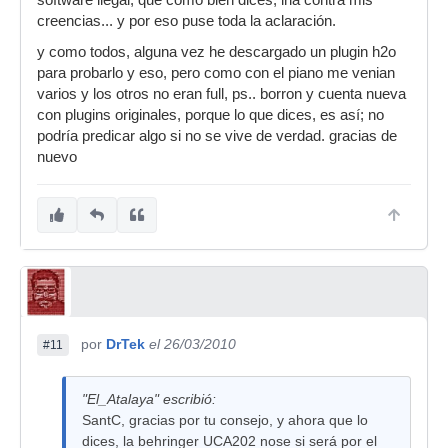
software ilegal, que como bien dices, iria contra mis
básicos. Me ha parecido moralmente
creencias... y por eso puse toda la aclaración.
contradictorio, eso es todo. Evidentemente yo
como todo el mundo he usado software ilegal
y como todos, alguna vez he descargado un plugin h2o
pero nunca para hacer nada que no sea
para probarlo y eso, pero como con el piano me venian
aprender a manejarlo. Cuando he cobrado por
varios y los otros no eran full, ps.. borron y cuenta nueva
trabajos, o he publicado algo, aunque sea sin
con plugins originales, porque lo que dices, es así; no
cobrar y por el mero hecho de darlo a conocer,
podría predicar algo si no se vive de verdad. gracias de
me he comprado las herramientas, y cuando he
nuevo
tenido pasta he ido expandiendo mi arsenal.
Vaya, es que lo que se plantea con todo esto es
como si en la congregación de mi barrio
(cualquiera de ellas) usaran guitarras robadas
para cantar los salmos.
por
DrTek
el 26/03/2010
#11
"El_Atalaya" escribió:
SantC, gracias por tu consejo, y ahora que lo
dices, la behringer UCA202 nose si será por el