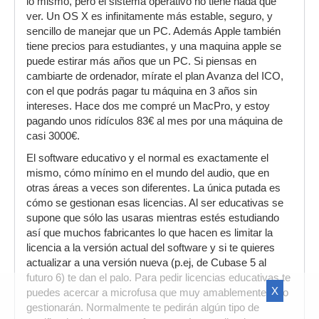
lo mismo, pero el sistema operativo no tiene nada que
ver. Un OS X es infinitamente más estable, seguro, y
sencillo de manejar que un PC. Además Apple también
tiene precios para estudiantes, y una maquina apple se
puede estirar más años que un PC. Si piensas en
cambiarte de ordenador, mírate el plan Avanza del ICO,
con el que podrás pagar tu máquina en 3 años sin
intereses. Hace dos me compré un MacPro, y estoy
pagando unos ridículos 83€ al mes por una máquina de
casi 3000€.
El software educativo y el normal es exactamente el
mismo, cómo mínimo en el mundo del audio, que en
otras áreas a veces son diferentes. La única putada es
cómo se gestionan esas licencias. Al ser educativas se
supone que sólo las usaras mientras estés estudiando
así que muchos fabricantes lo que hacen es limitar la
licencia a la versión actual del software y si te quieres
actualizar a una versión nueva (p.ej, de Cubase 5 al
futuro 6) te dan el palo. Para pedir licencias educativas te
X
puedes acercar a microfusa que muy amablemente te lo
gestionarán. Normalmente te pedirán algún tipo de