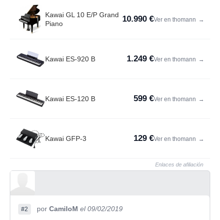
Kawai GL 10 E/P Grand
10.990 €
Ver en thomann
→
Piano
1.249 €
Kawai ES-920 B
Ver en thomann
→
599 €
Kawai ES-120 B
Ver en thomann
→
129 €
Kawai GFP-3
Ver en thomann
→
Enlaces de afiliación
por
CamiloM
el 09/02/2019
#2