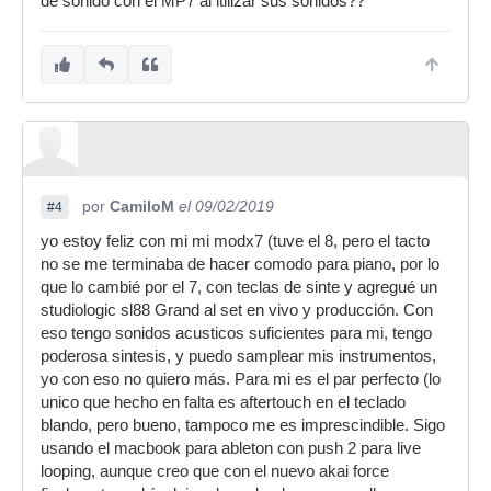
de sonido con el MP7 al itilizar sus sonidos??
por
CamiloM
el 09/02/2019
#4
yo estoy feliz con mi mi modx7 (tuve el 8, pero el tacto
no se me terminaba de hacer comodo para piano, por lo
que lo cambié por el 7, con teclas de sinte y agregué un
studiologic sl88 Grand al set en vivo y producción. Con
eso tengo sonidos acusticos suficientes para mi, tengo
poderosa sintesis, y puedo samplear mis instrumentos,
yo con eso no quiero más. Para mi es el par perfecto (lo
unico que hecho en falta es aftertouch en el teclado
blando, pero bueno, tampoco me es imprescindible. Sigo
usando el macbook para ableton con push 2 para live
looping, aunque creo que con el nuevo akai force