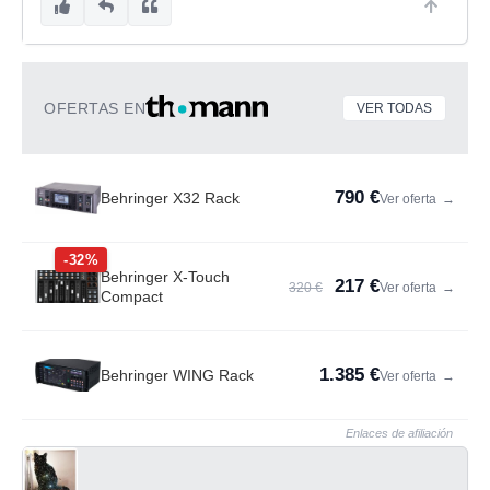
OFERTAS EN
VER TODAS
790 €
Behringer X32 Rack
Ver oferta
→
-32%
Behringer X-Touch
217 €
320 €
Ver oferta
→
Compact
1.385 €
Behringer WING Rack
Ver oferta
→
Enlaces de afiliación