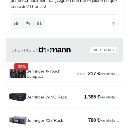
por desconocimiento... ¿Alguien que me explique en qué
consiste? Gracias!
OFERTAS EN
VER TODAS
-32%
Behringer X-Touch
217 €
320 €
Ver oferta
→
Compact
1.385 €
Behringer WING Rack
Ver oferta
→
790 €
Behringer X32 Rack
Ver oferta
→