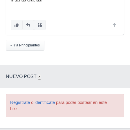
muchas gracias!
« Ir a Principiantes
NUEVO POST
×
Regístrate
o
identifícate
para poder postear en este
hilo