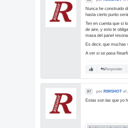
Nunca he construido d
hasta cierto punto ser
Ten en cuenta que si l
de aire, y esto te obl
masa del panel resonad
Es decir, que muchas 
A ver si se pasa Near
Responder
por
RIMSHOT
el
#7
Estas son las que yo h