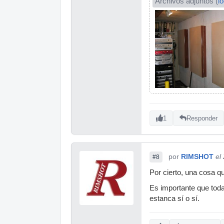
Archivos adjuntos (
l
1
Responder
por
RIMSHOT
el
#8
Por cierto, una cosa q
Es importante que toda
estanca sí o sí.