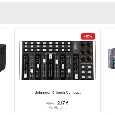
-32%
Behringer X-Touch Compact
217 €
320 €
Ver oferta
→