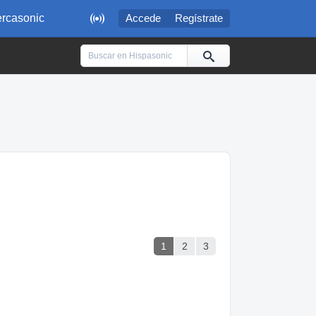

rcasonic
Accede
Regístrate
1
2
3