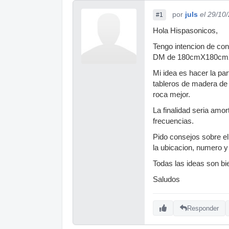
por
juls
el 29/10
#1
Hola Hispasonicos,
Tengo intencion de co
DM de 180cmX180cmX1
Mi idea es hacer la part
tableros de madera de 
roca mejor.
La finalidad seria amor
frecuencias.
Pido consejos sobre e
la ubicacion, numero y 
Todas las ideas son bi
Saludos
Responder