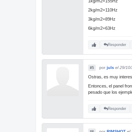
1kg/m2=155Hz
2kg/m2=110Hz
3kg/m2=89Hz
6kg/m2=63Hz
Responder
por
juls
el 29/10
#5
Ostras, es muy interes
Entonces, el panel fr
pesado que los ejemplo
Responder
por
RIMSHOT
el
#6