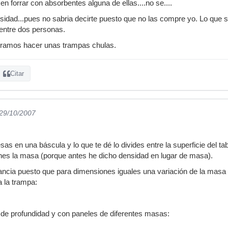
n forrar con absorbentes alguna de ellas....no se....
nsidad...pues no sabria decirte puesto que no las compre yo. Lo que
 entre dos personas.
ogramos hacer unas trampas chulas.
Citar
 29/10/2007
.
sas en una báscula y lo que te dé lo divides entre la superficie del t
nes la masa (porque antes he dicho densidad en lugar de masa).
tancia puesto que para dimensiones iguales una variación de la masa 
a la trampa:
e profundidad y con paneles de diferentes masas: