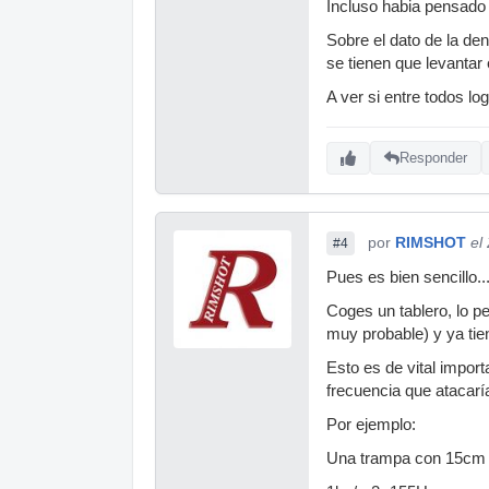
Incluso habia pensado e
Sobre el dato de la de
se tienen que levantar
A ver si entre todos l
Responder
por
RIMSHOT
el
#4
Pues es bien sencillo..
Coges un tablero, lo pe
muy probable) y ya tie
Esto es de vital impor
frecuencia que atacarí
Por ejemplo:
Una trampa con 15cm d