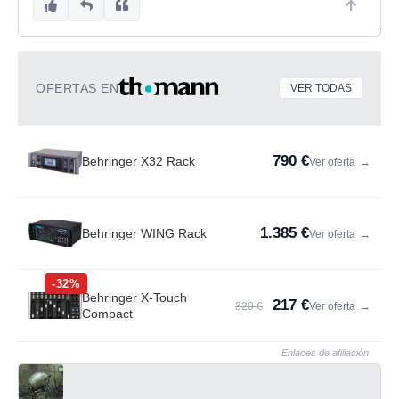
OFERTAS EN
VER TODAS
790 €
Behringer X32 Rack
Ver oferta
→
1.385 €
Behringer WING Rack
Ver oferta
→
-32%
Behringer X-Touch
217 €
320 €
Ver oferta
→
Compact
Enlaces de afiliación