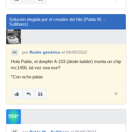
Solución elegida por el creador del hilo (Pablo M. -
Sullibass)
por
Ruido genérico
el 06/05/2022
#4
Hola Pablo, el doepfer A-103 (diode ladder) monta un chip
mc1458, tal vez sea ese?
*Con ocho patas
por
Pablo M. - Sullibass
el 06/05/2022