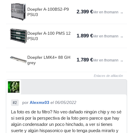
Doepfer A-100BS2-P9
2.399 €
Ver en thomann
→
PSU3
Doepfer A-100 PMS 12
1.899 €
Ver en thomann
→
PSU3
Doepfer LMK4+ 88 GH
1.789 €
Ver en thomann
→
grey
Enlaces de afiliación
por
Alexmx03
el 06/05/2022
#2
La foto es de tu filtro? No veo dañado ningún chip y no sé
si será por la perspectiva de la foto pero parece que hay
algún condensador un poco hinchado, a ver si tienes
suerte y algún hispasonico que lo tenga pueda mirarlo y