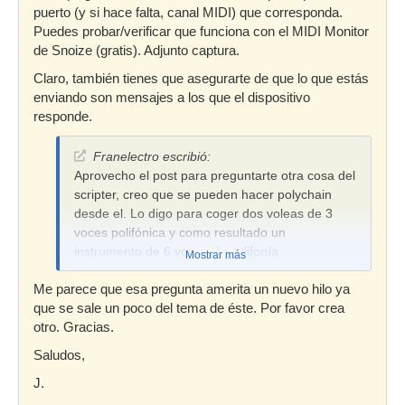
puerto (y si hace falta, canal MIDI) que corresponda.
Puedes probar/verificar que funciona con el MIDI Monitor
de Snoize (gratis). Adjunto captura.
Claro, también tienes que asegurarte de que lo que estás
enviando son mensajes a los que el dispositivo
responde.
Franelectro escribió:
Aprovecho el post para preguntarte otra cosa del
scripter, creo que se pueden hacer polychain
desde el. Lo digo para coger dos voleas de 3
voces polifónica y como resultado un
instrumento de 6 voces de polifonía.
Mostrar más
Me parece que esa pregunta amerita un nuevo hilo ya
que se sale un poco del tema de éste. Por favor crea
otro. Gracias.
Saludos,
J.