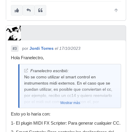
por
Jordi Torres
el 17/10/2023
#3
Hola Franelectro,
Franelectro escribió:
No se como utilizar el smart control en
instrumentos midi externos. En el caso que se
puedan utilizar, es posible que conviertan el cc,
por ejemplo, recibo un cc14 y quiero reenviarlo
por el midi out como un cc41 con el, por
Mostrar más
supuesto con el mismo valor 0-127 de la
Esto yo lo haría con:
entrada.
1- El plugin MIDI FX Scripter: Para generar cualquier CC.