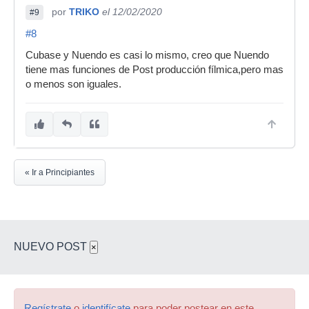
por
TRIKO
el 12/02/2020
#9
#8
Cubase y Nuendo es casi lo mismo, creo que Nuendo
tiene mas funciones de Post producción fílmica,pero mas
o menos son iguales.
« Ir a Principiantes
NUEVO POST
×
Regístrate
o
identifícate
para poder postear en este