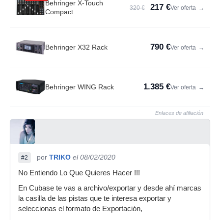
Behringer X-Touch
217 €
320 €
Ver oferta
→
Compact
790 €
Behringer X32 Rack
Ver oferta
→
1.385 €
Behringer WING Rack
Ver oferta
→
Enlaces de afiliación
por
TRIKO
el 08/02/2020
#2
No Entiendo Lo Que Quieres Hacer !!!
En Cubase te vas a archivo/exportar y desde ahí marcas
la casilla de las pistas que te interesa exportar y
seleccionas el formato de Exportación,