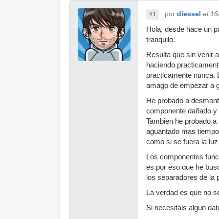
por
diessel
el 1
#1
Hola, desde hace un p
tranquilo.
Resulta que sin venir 
haciendo practicamente
practicamente nunca. 
amago de empezar a gir
He probado a desmontar
componente dañado y pa
Tambien he probado a d
aguantado mas tiempo 
como si se fuera la luz
Los componentes funcio
es por eso que he busc
los separadores de la 
La verdad es que no se
Si necesitais algun da