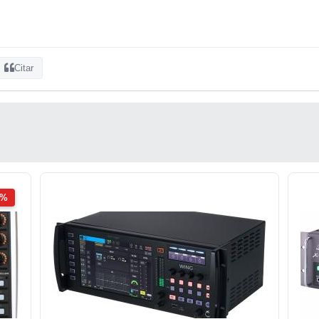
Citar
2%