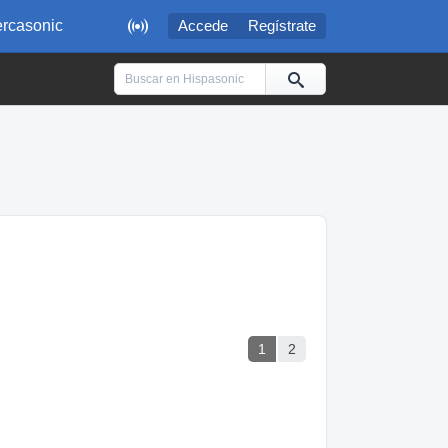

rcasonic
Accede
Regístrate
1
2