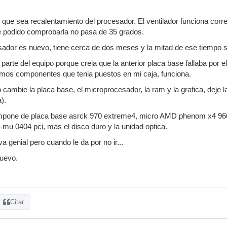
.
que sea recalentamiento del procesador. El ventilador funciona corr
 podido comprobarla no pasa de 35 grados.
esador es nuevo, tiene cerca de dos meses y la mitad de ese tiempo s
arte del equipo porque creia que la anterior placa base fallaba por 
smos componentes que tenia puestos en mi caja, funciona.
ambie la placa base, el microprocesador, la ram y la grafica, deje l
).
mpone de placa base asrck 970 extreme4, micro AMD phenom x4 960 
e-mu 0404 pci, mas el disco duro y la unidad optica.
 genial pero cuando le da por no ir...
nuevo.
Citar