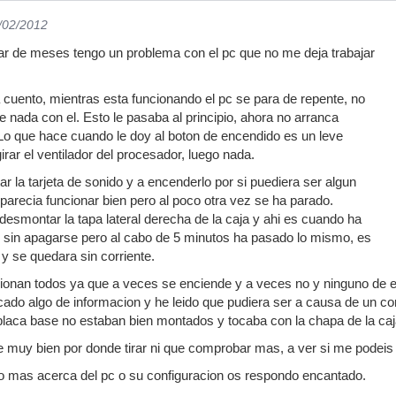
6/02/2012
ar de meses tengo un problema con el pc que no me deja trabajar
a cuento, mientras esta funcionando el pc se para de repente, no
 nada con el. Esto le pasaba al principio, ahora no arranca
Lo que hace cuando le doy al boton de encendido es un leve
ar el ventilador del procesador, luego nada.
 la tarjeta de sonido y a encenderlo por si puediera ser algun
recia funcionar bien pero al poco otra vez se ha parado.
esmontar la tapa lateral derecha de la caja y ahi es cuando ha
sin apagarse pero al cabo de 5 minutos ha pasado lo mismo, es
 y se quedara sin corriente.
nan todos ya que a veces se enciende y a veces no y ninguno de ell
ado algo de informacion y he leido que pudiera ser a causa de un co
placa base no estaban bien montados y tocaba con la chapa de la caj
 muy bien por donde tirar ni que comprobar mas, a ver si me podeis
to mas acerca del pc o su configuracion os respondo encantado.