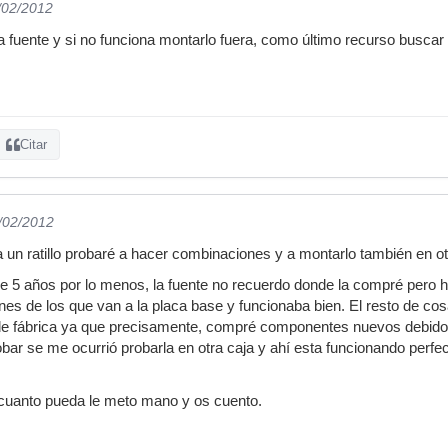
/02/2012
a fuente y si no funciona montarlo fuera, como último recurso busca
Citar
7/02/2012
un ratillo probaré a hacer combinaciones y a montarlo también en otr
ene 5 años por lo menos, la fuente no recuerdo donde la compré pero
ines de los que van a la placa base y funcionaba bien. El resto de 
 de fábrica ya que precisamente, compré componentes nuevos debido a
obar se me ocurrió probarla en otra caja y ahí esta funcionando perfe
 cuanto pueda le meto mano y os cuento.