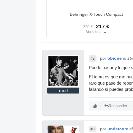
Behringer X-Touch Compact
217 €
320 €
Ver oferta
→
por
obione
el 16
#2
Puede pasar y lo que s
El tema es que me hue
raro que pase de repent
fallando si puedes pro
mod
Responder
por
undercore
e
#3