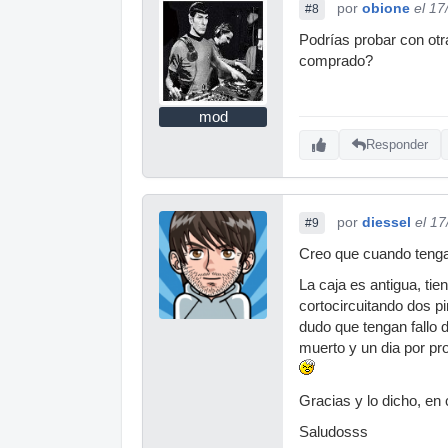
por
obione
el 17
#8
Podrías probar con otr
comprado?
mod
Responder
por
diessel
el 1
#9
Creo que cuando tenga 
La caja es antigua, ti
cortocircuitando dos p
dudo que tengan fallo
muerto y un dia por pr
Gracias y lo dicho, en
Saludosss