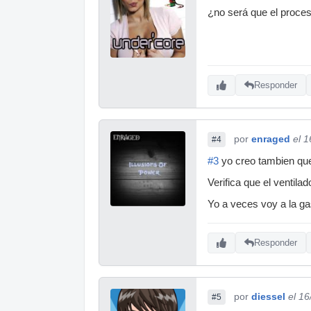
¿no será que el proces
Responder
por
enraged
el 
#4
#3
yo creo tambien que
Verifica que el ventil
Yo a veces voy a la ga
Responder
por
diessel
el 1
#5