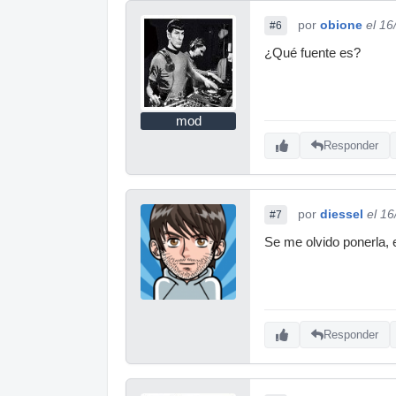
por
obione
el 16
#6
¿Qué fuente es?
mod
Responder
por
diessel
el 1
#7
Se me olvido ponerla,
Responder