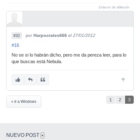
Enlaces de afiliación
por
Harpocrates666
el 27/01/2012
#32
#16
No se si lo habrán dicho, pero me da pereza leer, para lo
que buscas está Nebula.
1
2
3
« Ir a Windows
NUEVO POST
×