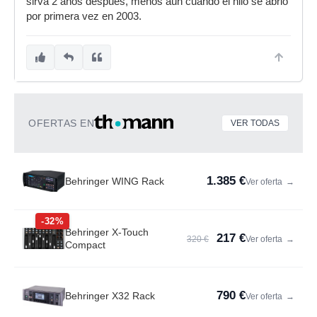
sirva 2 años después, menos aún cuando el hilo se abrió
por primera vez en 2003.
OFERTAS EN
VER TODAS
1.385 €
Behringer WING Rack
Ver oferta
→
-32%
Behringer X-Touch
217 €
320 €
Ver oferta
→
Compact
790 €
Behringer X32 Rack
Ver oferta
→