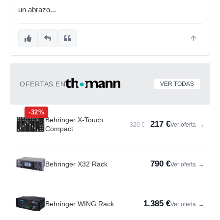
un abrazo...
OFERTAS EN
VER TODAS
-32%
Behringer X-Touch
217 €
320 €
Ver oferta
→
Compact
790 €
Behringer X32 Rack
Ver oferta
→
1.385 €
Behringer WING Rack
Ver oferta
→