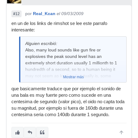
por
Real_Kcan
el 09/03/2009
#12
en un de los links de rimshot se lee este parrafo
interesante:
Alguien escribió:
Also, many loud sounds like gun fire or
explosives the peak sound level has an
extremely short duration usually 1 millionth to 1
hundredth of a second, so to a human being it
may not seem as loud as it actually is, some
Mostrar más
advanced sound meters have a setting to alter
que basicamente traduce que por ejemplo el sonido de
the sound to an automatic duration of 1 second
una bala es muy fuerte pero como sucede en una
regardless of how short the actual duration was,
centesima de segundo (valor pico), el oido no capta toda
so for a rough example 160db for 1 hundreth of
su magnitud, por ejemplo si fuera de 160db durante una
a second is like 140 db for 1 second, this is also
centesima seria como 140db durante 1 segundo.
known as the "crest factor", here it is about 10, or
the db peak minus the average divided by 2,
160-140=20, THEN 20/2= 10.