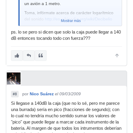
un avión a 1 metro.
Toma, infórmate acerca de carácter logarítmico
del sonido
http://es.wikipedia.org/wiki/Decibelio
Mostrar más
ps. lo se pero si dicen que solo la caja puede llegar a 140
dB entonces tocando todo con fuerza???
por
Nico Suárez
el 09/03/2009
#8
Si llegase a 140dB la caja (que no lo sé, pero me parece
una burrada) sería en pico (fracciones de segundo); con
lo cual no tendría mucho sentido sumar los valores de
"pico" que puede llegar a marcar cada instrumento de la
batería. Al margen de que todos los intrumentos deberían