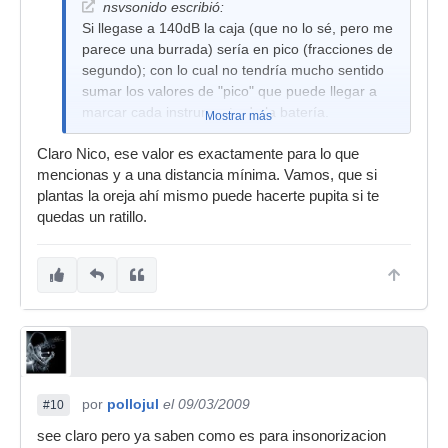
nsvsonido escribió:
Si llegase a 140dB la caja (que no lo sé, pero me
parece una burrada) sería en pico (fracciones de
segundo); con lo cual no tendría mucho sentido
sumar los valores de "pico" que puede llegar a
marcar cada instrumento de la batería.
Mostrar más
Claro Nico, ese valor es exactamente para lo que
mencionas y a una distancia mínima. Vamos, que si
plantas la oreja ahí mismo puede hacerte pupita si te
quedas un ratillo.
por
pollojul
el 09/03/2009
#10
see claro pero ya saben como es para insonorizacion