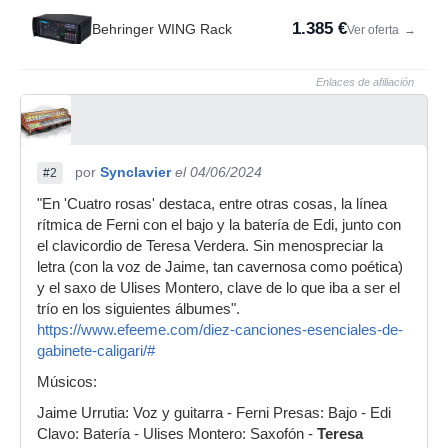
1.385 €
Behringer WING Rack
Ver oferta
→
Enlaces de afiliación
por
Synclavier
el 04/06/2024
#2
"En 'Cuatro rosas' destaca, entre otras cosas, la línea
rítmica de Ferni con el bajo y la batería de Edi, junto con
el clavicordio de Teresa Verdera. Sin menospreciar la
letra (con la voz de Jaime, tan cavernosa como poética)
y el saxo de Ulises Montero, clave de lo que iba a ser el
trío en los siguientes álbumes".
https://www.efeeme.com/diez-canciones-esenciales-de-
gabinete-caligari/#
Músicos:
Jaime Urrutia: Voz y guitarra - Ferni Presas: Bajo - Edi
Clavo: Batería - Ulises Montero: Saxofón -
Teresa