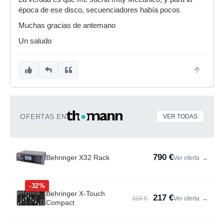
época de ese disco, secuenciadores había pocos
Muchas gracias de antemano
Un saludo
OFERTAS EN
VER TODAS
790 €
Behringer X32 Rack
Ver oferta
→
-32%
Behringer X-Touch
217 €
320 €
Ver oferta
→
Compact