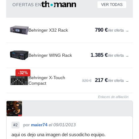
OFERTAS EN
VER TODAS
790 €
Behringer X32 Rack
Ver oferta
→
1.385 €
Behringer WING Rack
Ver oferta
→
-32%
Behringer X-Touch
217 €
320 €
Ver oferta
→
Compact
Enlaces de afiliación
por
maier74
el 09/01/2013
#2
aqui os dejo una imagen del susodicho equipo.