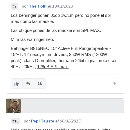
por
The Poll!
el 10/01/2013
#9
Los behringer ponen 95db 1w/1m pero no pone el spl
max como las mackie.
Las db que pones de las mackie son SPL MAX.
Mira las warringer neo:
Behringer B815NEO 15" Active Full Range Speaker -
15"+1.75" neodymium drivers, 850W RMS (1200W
peak), class D amplifier, thomann 24bit signal processor,
40Hz-20kHz,
128dB SPL max,
por
Pepi Tauste
el 06/02/2015
#10