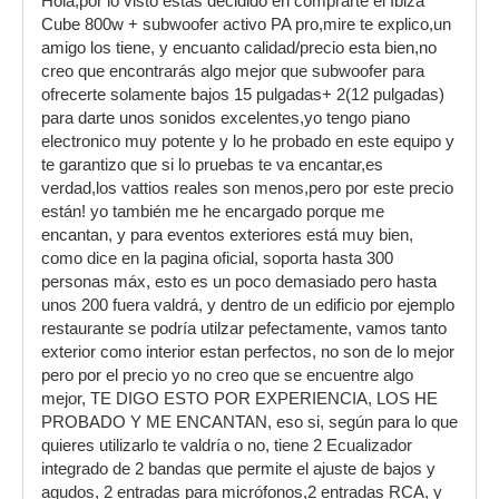
Hola,por lo visto estas decidido en comprarte el Ibiza
Cube 800w + subwoofer activo PA pro,mire te explico,un
amigo los tiene, y encuanto calidad/precio esta bien,no
creo que encontrarás algo mejor que subwoofer para
ofrecerte solamente bajos 15 pulgadas+ 2(12 pulgadas)
para darte unos sonidos excelentes,yo tengo piano
electronico muy potente y lo he probado en este equipo y
te garantizo que si lo pruebas te va encantar,es
verdad,los vattios reales son menos,pero por este precio
están! yo también me he encargado porque me
encantan, y para eventos exteriores está muy bien,
como dice en la pagina oficial, soporta hasta 300
personas máx, esto es un poco demasiado pero hasta
unos 200 fuera valdrá, y dentro de un edificio por ejemplo
restaurante se podría utilzar pefectamente, vamos tanto
exterior como interior estan perfectos, no son de lo mejor
pero por el precio yo no creo que se encuentre algo
mejor, TE DIGO ESTO POR EXPERIENCIA, LOS HE
PROBADO Y ME ENCANTAN, eso si, según para lo que
quieres utilizarlo te valdría o no, tiene 2 Ecualizador
integrado de 2 bandas que permite el ajuste de bajos y
agudos, 2 entradas para micrófonos,2 entradas RCA, y