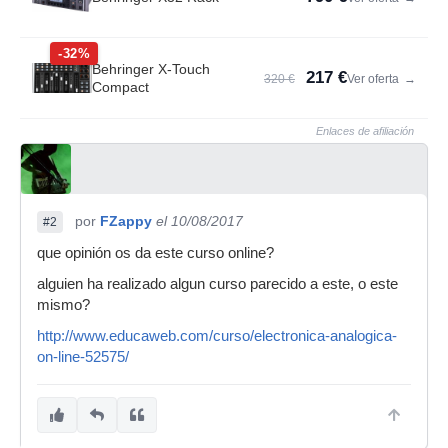
-32%
Behringer X-Touch
217 €
320 €
Ver oferta
→
Compact
Enlaces de afiliación
por
FZappy
el 10/08/2017
#2
que opinión os da este curso online?
alguien ha realizado algun curso parecido a este, o este
mismo?
http://www.educaweb.com/curso/electronica-analogica-
on-line-52575/