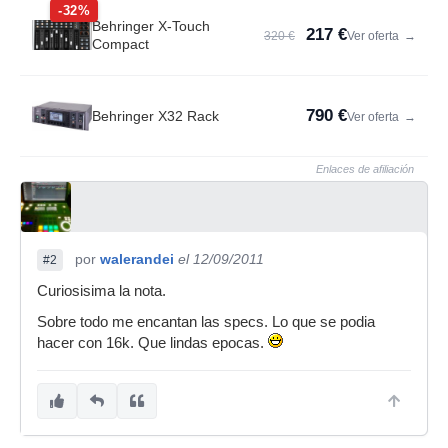
-32%
Behringer X-Touch
217 €
320 €
Ver oferta
→
Compact
790 €
Behringer X32 Rack
Ver oferta
→
Enlaces de afiliación
por
walerandei
el 12/09/2011
#2
Curiosisima la nota.
Sobre todo me encantan las specs. Lo que se podia
hacer con 16k. Que lindas epocas.