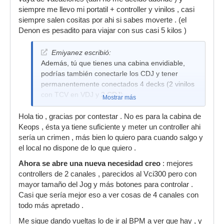
siempre me llevo mi portatil + controller y vinilos , casi
siempre salen cositas por ahi si sabes moverte . (el
Denon es pesadito para viajar con sus casi 5 kilos )
Emiyanez escribió:
Además, tú que tienes una cabina envidiable,
podrías también conectarle los CDJ y tener
permanentemente conectados 4 decks (2 vinilos
con TCV en VDJ y 2 CDJ).
Mostrar más
Hola tio , gracias por contestar . No es para la cabina de
Keops , ésta ya tiene suficiente y meter un controller ahi
sería un crimen , más bien lo quiero para cuando salgo y
el local no dispone de lo que quiero .
Ahora se abre una nueva necesidad creo
: mejores
controllers de 2 canales , parecidos al Vci300 pero con
mayor tamaño del Jog y más botones para controlar .
Casi que sería mejor eso a ver cosas de 4 canales con
todo más apretado .
Me sigue dando vueltas lo de ir al BPM a ver que hay , y