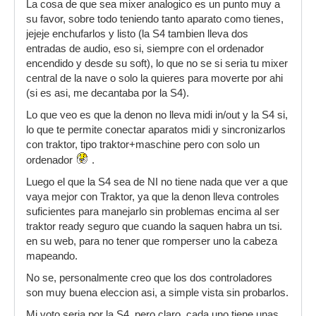
La cosa de que sea mixer analogico es un punto muy a
su favor, sobre todo teniendo tanto aparato como tienes,
jejeje enchufarlos y listo (la S4 tambien lleva dos
entradas de audio, eso si, siempre con el ordenador
encendido y desde su soft), lo que no se si seria tu mixer
central de la nave o solo la quieres para moverte por ahi
(si es asi, me decantaba por la S4).
Lo que veo es que la denon no lleva midi in/out y la S4 si,
lo que te permite conectar aparatos midi y sincronizarlos
con traktor, tipo traktor+maschine pero con solo un
ordenador
.
Luego el que la S4 sea de NI no tiene nada que ver a que
vaya mejor con Traktor, ya que la denon lleva controles
suficientes para manejarlo sin problemas encima al ser
traktor ready seguro que cuando la saquen habra un tsi.
en su web, para no tener que romperser uno la cabeza
mapeando.
No se, personalmente creo que los dos controladores
son muy buena eleccion asi, a simple vista sin probarlos.
Mi voto seria por la S4, pero claro, cada uno tiene unas