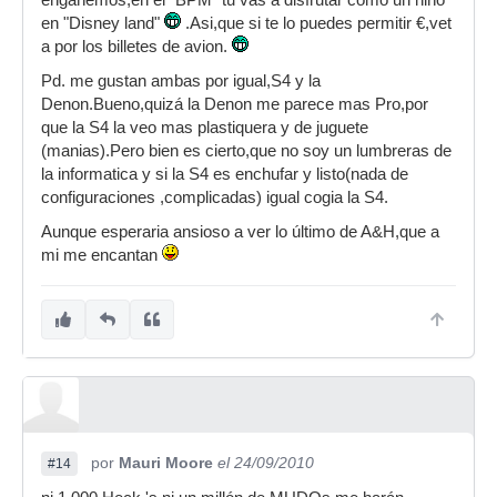
engañemos,en el "BPM" tu vas a disfrutar como un niño
en "Disney land"
.Asi,que si te lo puedes permitir €,vet
a por los billetes de avion.
Pd. me gustan ambas por igual,S4 y la
Denon.Bueno,quizá la Denon me parece mas Pro,por
que la S4 la veo mas plastiquera y de juguete
(manias).Pero bien es cierto,que no soy un lumbreras de
la informatica y si la S4 es enchufar y listo(nada de
configuraciones ,complicadas) igual cogia la S4.
Aunque esperaria ansioso a ver lo último de A&H,que a
mi me encantan
por
Mauri Moore
el 24/09/2010
#14