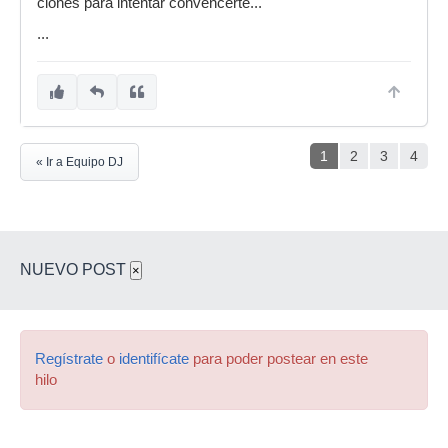
clones para intentar convencerte...
...
1
2
3
4
« Ir a Equipo DJ
NUEVO POST
×
Regístrate
o
identifícate
para poder postear en este
hilo