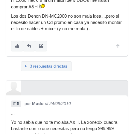
ni 1.000 Heck 's ni un millón de MUDOs me harán
comprar A&H
Los dos Denon DN-MC2000 no son mala idea ...pero si
necesito hacer un Cd promo en casa ya necesito montar
el lio de cables + mixer (y no me mola ) .
3 respuestas directas
por
Mudo
el 24/09/2010
#15
...
Yo no sabia que no te molaba A&H. La xone:dx cuadra
bastante con lo que necesitas pero no tengo 999.999