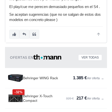
El play/cue me perecen demasiado pequeños en el S4 .
Se aceptan sugerencias (que no se salgan de estos dos
modelos en concreto please )
OFERTAS EN
VER TODAS
1.385 €
Behringer WING Rack
Ver oferta
→
-32%
Behringer X-Touch
217 €
320 €
Ver oferta
→
Compact