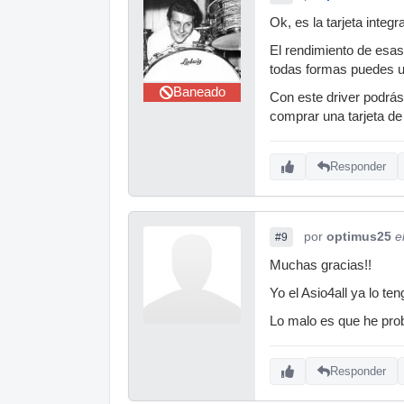
Ok, es la tarjeta integ
El rendimiento de esas 
todas formas puedes us
Baneado
Con este driver podrás 
comprar una tarjeta d
Responder
por
optimus25
e
#9
Muchas gracias!!
Yo el Asio4all ya lo te
Lo malo es que he prob
Responder