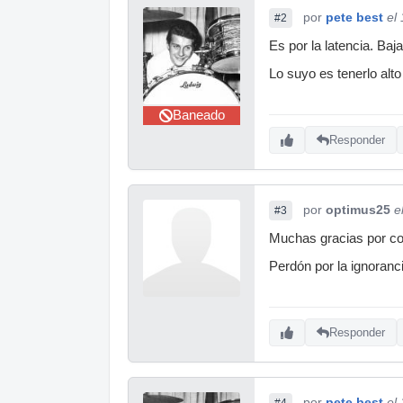
por
pete best
el
#2
Es por la latencia. Baj
Lo suyo es tenerlo alto
Baneado
Responder
por
optimus25
e
#3
Muchas gracias por con
Perdón por la ignoranc
Responder
por
pete best
el
#4