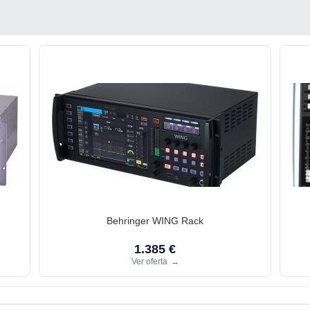
Behringer WING Rack
1.385 €
Ver oferta
→