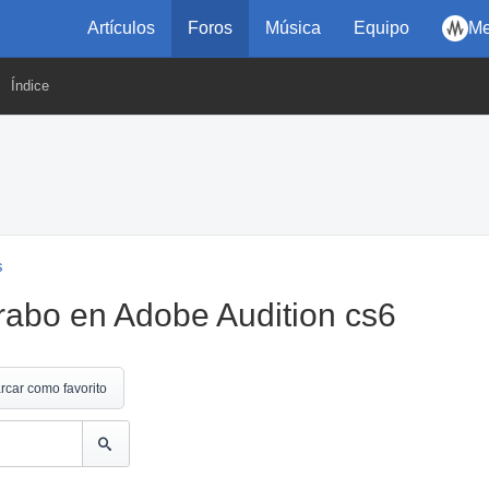
Artículos
Foros
Música
Equipo
Me
Índice
s
grabo en Adobe Audition cs6
rcar como favorito