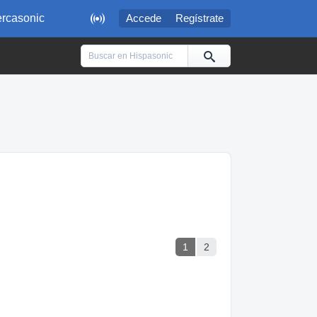

rcasonic
Accede
Regístrate
1
2