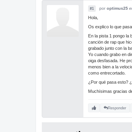
por
optimus25
e
#1
Hola,
Os explico lo que pasa
En la pista 1 pongo la 
canción de rap que hic
grabado junto con la 
Yo cuando grabo en dir
oiga desfasada. He pro
menos bien a la veloci
como entrecortado.
¿Por qué pasa esto? 
Muchísimas gracias d
Responder