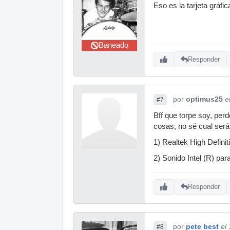
Eso es la tarjeta gráfic
Baneado
Responder
por
optimus25
e
#7
Bff que torpe soy, per
cosas, no sé cual será
1) Realtek High Definit
2) Sonido Intel (R) par
Responder
por
pete best
el
#8