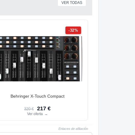
VER TODAS
-32%
Behringer X-Touch Compact
217 €
320 €
Ver oferta
→
Enlaces de afiliación