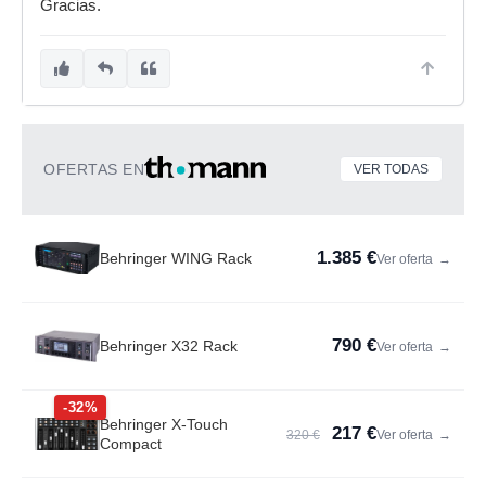
Gracias.
OFERTAS EN
VER TODAS
1.385 €
Behringer WING Rack
Ver oferta
→
790 €
Behringer X32 Rack
Ver oferta
→
-32%
Behringer X-Touch
217 €
320 €
Ver oferta
→
Compact