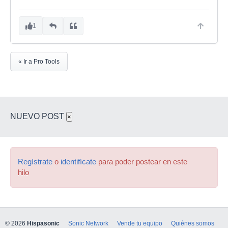
1
« Ir a Pro Tools
NUEVO POST
×
Regístrate
o
identifícate
para poder postear en este
hilo
© 2026
Hispasonic
Sonic Network
Vende tu equipo
Quiénes somos