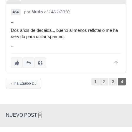
por
Mudo
el 14/11/2010
#54
...
Dos años de decaida... bueno al menos reflotarlo me ha
servido para quitar spameo.
...
1
2
3
4
« Ir a Equipo DJ
NUEVO POST
×