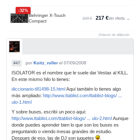
-32%
Behringer X-Touch
217 €
320 €
Ver oferta
→
Compact
Enlaces de afiliación
por
Koitz_roller
el 07/09/2008
#47
ISOLATOR es el nombre que le suele dar Vestax al KILL.
En este mismo hilo lo tienes:
diccionario-t81498-15.html
Aquí también lo tienes algo
más ampliado:
http://www.ttablist.com/ttablist-blogs/ ...
ulo-1.html
Y sobre buses, escribí un poco aquí:
http://www.ttablist.com/ttablist-blogs/ ... ulo-2.html
Aunque
donde puedes aprender bien lo que son los buses es
preguntando o viendo mesas grandes de estudio.
Despues de eso, las de DJ son juguetes
.