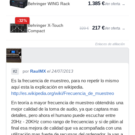
1.385 €
Behringer WING Rack
Ver oferta
→
-32%
Behringer X-Touch
217 €
320 €
Ver oferta
→
Compact
Enlaces de afiliación
por
RaulMX
el 24/07/2013
#2
Es la frecuencia de muestreo, para no repetir lo mismo
aquí esta la explicación en wikipedia.
http://es.wikipedia.org/wiki/Frecuencia_de_muestreo
En teoría a mayor frecuencia de muestreo obtendrás una
mejor calidad de la toma de audio, ya que captara mas
detalles, pero ahora el humano puede escuchar entre
20Hz - 20KHz como rango de frecuencias y si de pilón al
final esa mejora de calidad que va acompañada con una
utilización mas fuerte de recursos del ordenador, la vas a