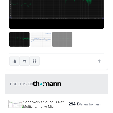
PRECIOS EN
Sonarworks SoundID Ref
294 €
Ver en thomann
→
Multichannel w Mic