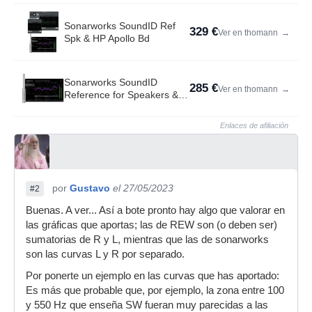
Sonarworks SoundID Ref
329 €
Ver en thomann
→
Spk & HP Apollo Bd
Sonarworks SoundID
285 €
Ver en thomann
→
Reference for Speakers &
Headphones with Mic
Enlaces de afiliación
por
Gustavo
el 27/05/2023
#2
Buenas. A ver... Así a bote pronto hay algo que valorar en
las gráficas que aportas; las de REW son (o deben ser)
sumatorias de R y L, mientras que las de sonarworks
son las curvas L y R por separado.
Por ponerte un ejemplo en las curvas que has aportado:
Es más que probable que, por ejemplo, la zona entre 100
y 550 Hz que enseña SW fueran muy parecidas a las