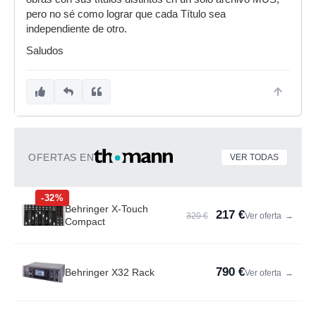
pero no sé como lograr que cada Título sea
independiente de otro.
Saludos
OFERTAS EN
VER TODAS
-32%
Behringer X-Touch
217 €
320 €
Ver oferta
→
Compact
790 €
Behringer X32 Rack
Ver oferta
→