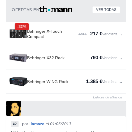
OFERTAS EN
VER TODAS
-32%
Behringer X-Touch
217 €
320 €
Ver oferta
→
Compact
790 €
Behringer X32 Rack
Ver oferta
→
1.385 €
Behringer WING Rack
Ver oferta
→
Enlaces de afiliación
por
llamaza
el 01/06/2013
#2