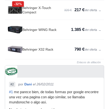
-32%
Behringer X-Touch
217 €
320 €
Ver oferta
→
Compact
1.385 €
Behringer WING Rack
Ver oferta
→
790 €
Behringer X32 Rack
Ver oferta
→
Enlaces de afiliación
por
Dani
el 26/02/2011
#2
#1
me parece bien, de todas formas por google encontre
una vez una pagina con algo similar, se llamaba
mundonoche o algo asi.