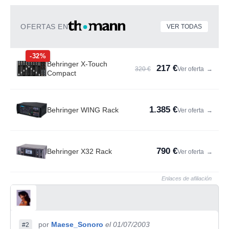
OFERTAS EN
VER TODAS
-32%
Behringer X-Touch
217 €
320 €
Ver oferta
→
Compact
1.385 €
Behringer WING Rack
Ver oferta
→
790 €
Behringer X32 Rack
Ver oferta
→
Enlaces de afiliación
por
Maese_Sonoro
el 01/07/2003
#2