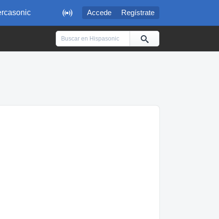

rcasonic
Accede
Regístrate