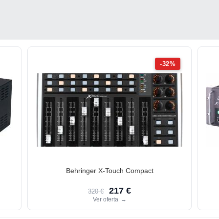
-32%
Behringer X-Touch Compact
217 €
320 €
Ver oferta
→