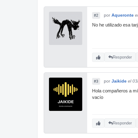
por
Aqueronte
e
#2
No he utilizado esa ta
Responder
por
Jaikide
el 0
#3
Hola compañeros a mí t
vacío
Responder