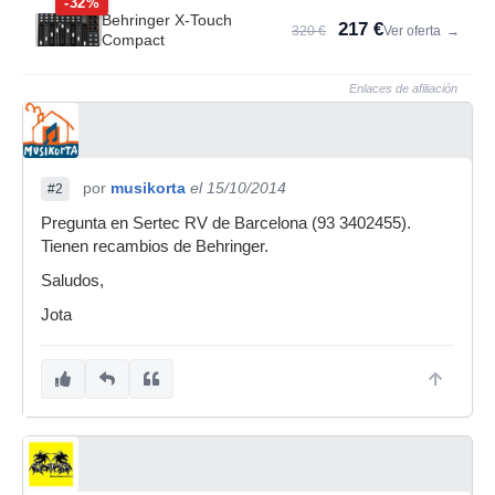
-32%
Behringer X-Touch
217 €
320 €
Ver oferta
→
Compact
Enlaces de afiliación
por
musikorta
el 15/10/2014
#2
Pregunta en Sertec RV de Barcelona (93 3402455).
Tienen recambios de Behringer.
Saludos,
Jota