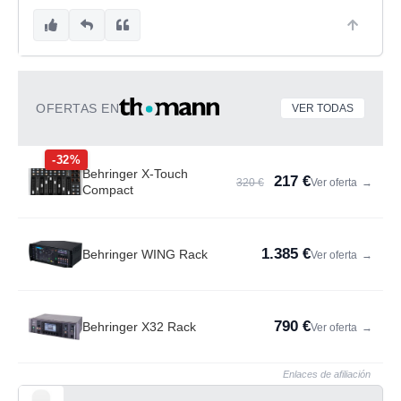
OFERTAS EN
VER TODAS
-32%
Behringer X-Touch
217 €
320 €
Ver oferta
→
Compact
1.385 €
Behringer WING Rack
Ver oferta
→
790 €
Behringer X32 Rack
Ver oferta
→
Enlaces de afiliación