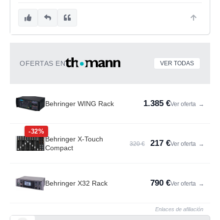
OFERTAS EN
VER TODAS
1.385 €
Behringer WING Rack
Ver oferta
→
-32%
Behringer X-Touch
217 €
320 €
Ver oferta
→
Compact
790 €
Behringer X32 Rack
Ver oferta
→
Enlaces de afiliación