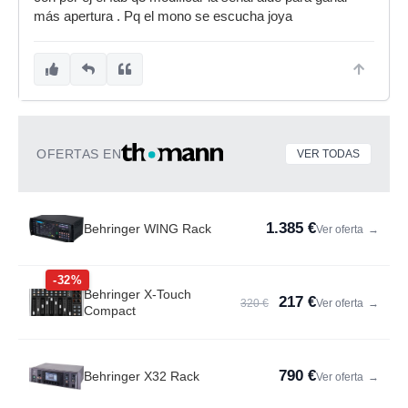
más apertura . Pq el mono se escucha joya
OFERTAS EN
VER TODAS
1.385 €
Behringer WING Rack
Ver oferta
→
-32%
Behringer X-Touch
217 €
320 €
Ver oferta
→
Compact
790 €
Behringer X32 Rack
Ver oferta
→