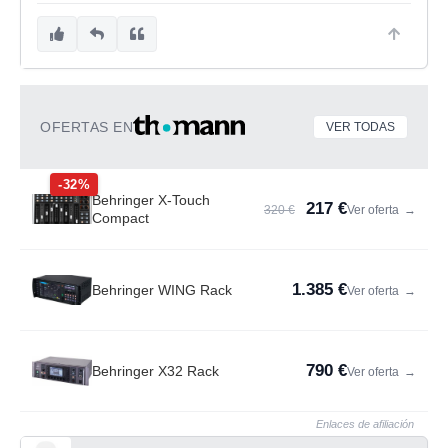
OFERTAS EN
VER TODAS
-32%
Behringer X-Touch
217 €
320 €
Ver oferta
→
Compact
1.385 €
Behringer WING Rack
Ver oferta
→
790 €
Behringer X32 Rack
Ver oferta
→
Enlaces de afiliación