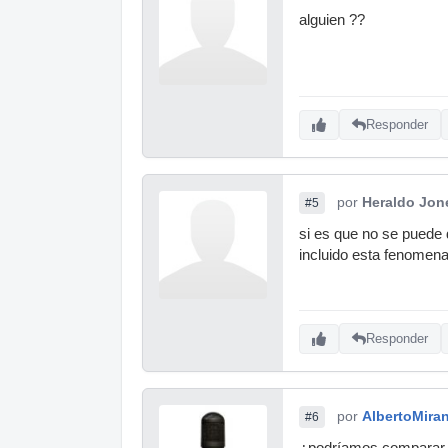
alguien ??
Responder
por
Heraldo Jon
#5
si es que no se puede 
incluido esta fenomenal
Responder
por
AlbertoMira
#6
¿podríamos comparar 