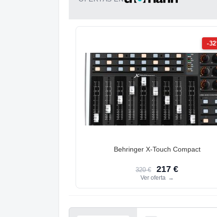
-3
Behringer X-Touch Compact
217 €
320 €
Ver oferta
→