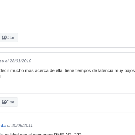
Citar
es
el 28/01/2010
decir mucho mas acerca de ella, tiene tiempos de latencia muy bajos
...
Citar
nda
el 30/05/2011
la calidad con el conversor RME ADI-2??