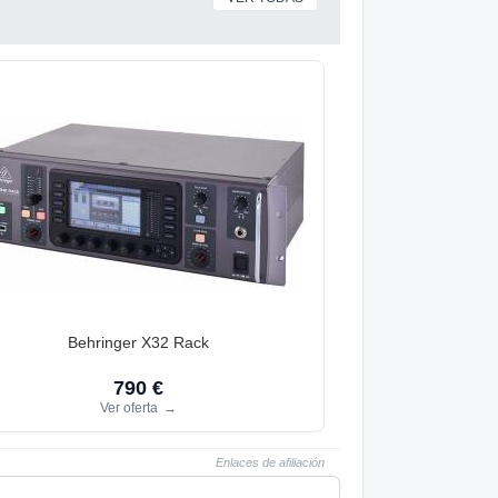
Behringer X32 Rack
790 €
Ver oferta
→
Enlaces de afiliación