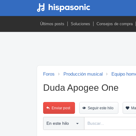
Últimos posts
Soluciones
Consejos de compra
Foros
Producción musical
Equipo home
Duda Apogee One
Enviar post
Seguir este hilo
Ma