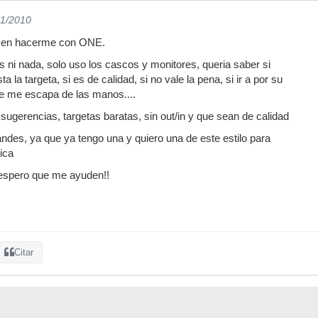
01/2010
o en hacerme con ONE.
s ni nada, solo uso los cascos y monitores, queria saber si
ta la targeta, si es de calidad, si no vale la pena, si ir a por su
 me escapa de las manos....
 sugerencias, targetas baratas, sin out/in y que sean de calidad
andes, ya que ya tengo una y quiero una de este estilo para
ica
espero que me ayuden!!
Citar