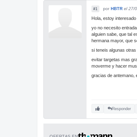
por
HBTR
el 27/
#1
Hola, estoy interesad
yo no necesito entrada
alguien sabe, que tal es
hermana mayor, que se
si teneis algunas otras
evitar targetas mas gr
moverme y hacer mus
gracias de antemano, 
Responder
OFERTAS EN