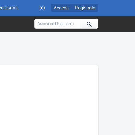

rcasonic
Accede
Regístrate