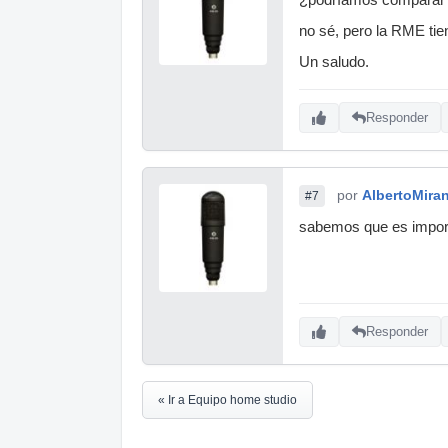
no sé, pero la RME tie
Un saludo.
Responder
por
AlbertoMira
#7
sabemos que es importa
Responder
« Ir a Equipo home studio