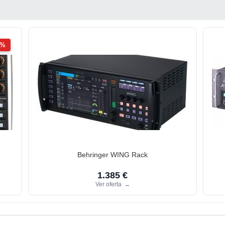
2%
Behringer WING Rack
1.385 €
Ver oferta
→