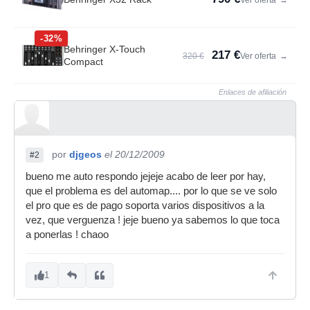
Ver oferta
→
-32%
Behringer X-Touch
217 €
320 €
Ver oferta
→
Compact
Enlaces de afiliación
por
djgeos
el 20/12/2009
#2
bueno me auto respondo jejeje acabo de leer por hay,
que el problema es del automap.... por lo que se ve solo
el pro que es de pago soporta varios dispositivos a la
vez, que verguenza ! jeje bueno ya sabemos lo que toca
a ponerlas ! chaoo
1