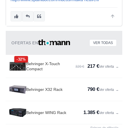
OFERTAS EN
VER TODAS
-32%
Behringer X-Touch
217 €
320 €
Ver oferta
→
Compact
790 €
Behringer X32 Rack
Ver oferta
→
1.385 €
Behringer WING Rack
Ver oferta
→
Enlaces de afiliación