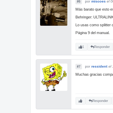
por
miscoes
el 
#6
Más barato que esto es 
Behringer: ULTRALI
Lo usas como splitter 
Página 9 del manual.
1
Responder
por
ressident
el
#7
Muchas gracias compañ
Responder