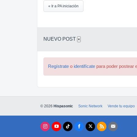
« Ir a PA iniciación
NUEVO POST
×
Regístrate
o
identifícate
para poder postear e
© 2026
Hispasonic
Sonic Network
Vende tu equipo