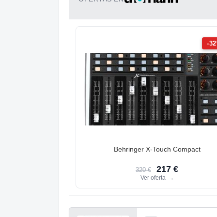
-3
Behringer X-Touch Compact
217 €
320 €
Ver oferta
→