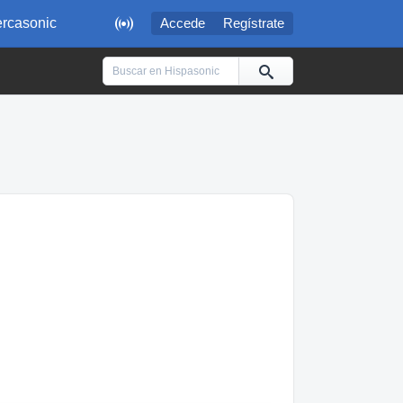

rcasonic
Accede
Regístrate