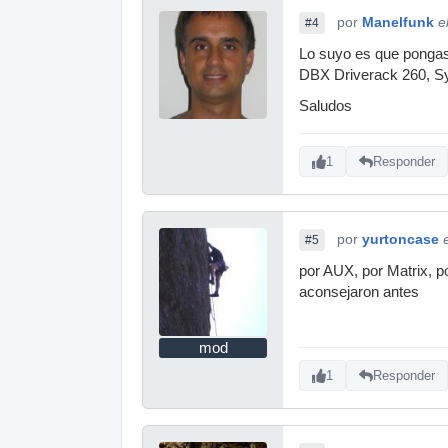
por
Manelfunk
e
#4
Lo suyo es que pongas
DBX Driverack 260, Sym
Saludos
1
Responder
por
yurtoncase
#5
por AUX, por Matrix, p
aconsejaron antes
mod
1
Responder