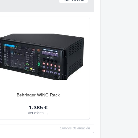
Behringer WING Rack
1.385 €
Ver oferta
→
Enlaces de afiliación