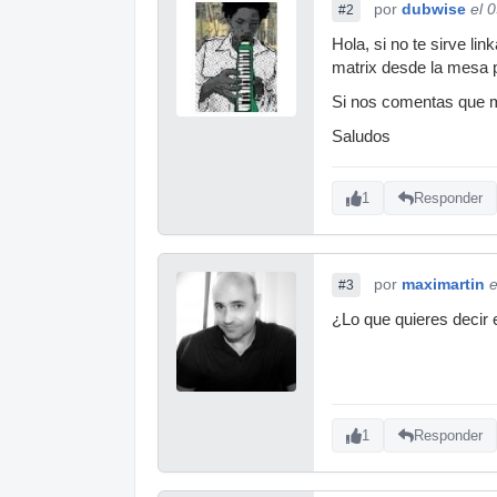
por
dubwise
el 
#2
Hola, si no te sirve li
matrix desde la mesa pa
Si nos comentas que 
Saludos
1
Responder
por
maximartin
e
#3
¿Lo que quieres decir 
1
Responder