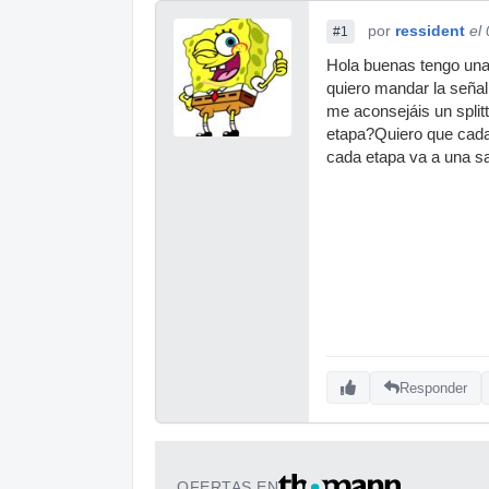
por
ressident
el
#1
Hola buenas tengo una
quiero mandar la seña
me aconsejáis un splitt
etapa?Quiero que cada 
cada etapa va a una s
Responder
OFERTAS EN