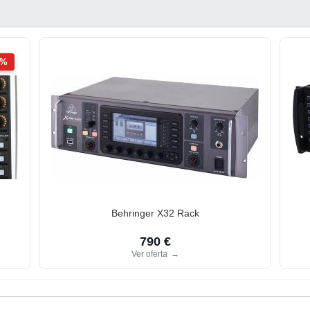
2%
Behringer X32 Rack
790 €
Ver oferta
→