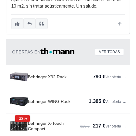
10 m2. sin tratar acústicamente. Un saludo.
OFERTAS EN
VER TODAS
790 €
Behringer X32 Rack
Ver oferta
→
1.385 €
Behringer WING Rack
Ver oferta
→
-32%
Behringer X-Touch
217 €
320 €
Ver oferta
→
Compact