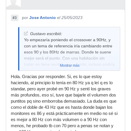
por
Jose Antonio
el 25/05/2023
#3
Gustavo escribió:
Yo empezaría poniendo el crossover a 90Hz, y
con un tema de referencia iría cambiando entre
esos 90 y los 80Hz de marras. Donde te suene
mejor será el punto. Con una habitación sin
tratar no tiene sentido ser estricto; incluso podría
Mostrar más
pasar que donde te sonara mejor no fuera con el
Hola. Gracias por responder. Si, es lo que estoy
corte a 90 u 80, sino en una frecuencia más
haciendo, al principio lo tenía en 80 Hz ya q leí q es lo
baja. Todo es probar, pero en principio le haría
standar, pero ayer probé en 90 Hz y sentí los graves
caso al manual, que para eso está...
más profundos, eso sí, tuve que bajarle el volumen dos
Saludos.
puntitos pq sino emborroba demasiado. La duda es que
como el doble de 43 Hz que es hasta donde bajan los
monitores es 86 y está prácticamente en medio no sé si
es mejor a 80 Hz con más volumen o a 90 Hz con
menos, he probado tb con 70 pero a penas se notan y