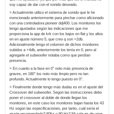
soy capaz de dar con el sonido deseado.
> Actualmente utilizo el sistema de sonido que le he
mencionado anteriormente para pinchar como aficionado
con una controladora pioneer ddj400. Los monitores los
tengo ajustados según las indicaciones que me
proporciona la app de krk con los bajos en flat y los altos
en en ajuste número 5, que creo q son +2db.
Adicionalmente tengo el volumen de dichos monitores
subidos a +4db, anteriormente los tenía en 0, pero al
agregarle el subwoofer notaba como que perdían
presencia.
> En cuanto a la fase en 0° noto más presencia de
graves, en 180° los noto más limpio pero no tan
profundo. Actualmente lo tengo puesto en 0°.
> Finalmente donde tengo más dudas es en el ajuste del
Crossover del subwoofer. Según las instrucciones debo
poner el crossover al doble de donde llegan los
monitores, en este caso los monitores bajan hasta los 43
Hz según las especificaciones, por tanto, cuál sería el
ajuste recomendado? 80hz o 90 Hz? Mi sala es de unos