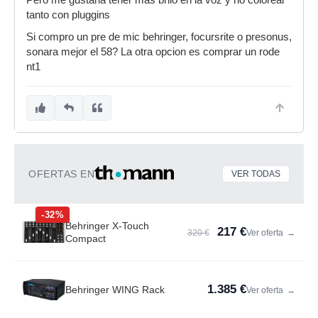
Pero me gustaria tener mas brilo en la voz y no colorear
tanto con pluggins
Si compro un pre de mic behringer, focursrite o presonus,
sonara mejor el 58? La otra opcion es comprar un rode
nt1
OFERTAS EN
VER TODAS
-32%
Behringer X-Touch
217 €
320 €
Ver oferta
→
Compact
1.385 €
Behringer WING Rack
Ver oferta
→