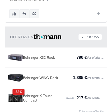
OFERTAS EN
VER TODAS
790 €
Behringer X32 Rack
Ver oferta
→
1.385 €
Behringer WING Rack
Ver oferta
→
-32%
Behringer X-Touch
217 €
320 €
Ver oferta
→
Compact
Enlaces de afiliación