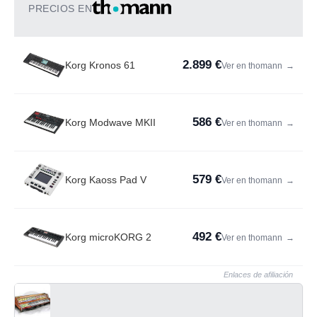
PRECIOS EN
2.899 €
Korg Kronos 61
Ver en thomann
→
586 €
Korg Modwave MKII
Ver en thomann
→
579 €
Korg Kaoss Pad V
Ver en thomann
→
492 €
Korg microKORG 2
Ver en thomann
→
Enlaces de afiliación