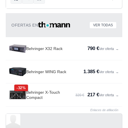
OFERTAS EN
VER TODAS
790 €
Behringer X32 Rack
Ver oferta
→
1.385 €
Behringer WING Rack
Ver oferta
→
-32%
Behringer X-Touch
217 €
320 €
Ver oferta
→
Compact
Enlaces de afiliación