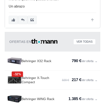
Un abrazo
OFERTAS EN
VER TODAS
790 €
Behringer X32 Rack
Ver oferta
→
-32%
Behringer X-Touch
217 €
320 €
Ver oferta
→
Compact
1.385 €
Behringer WING Rack
Ver oferta
→