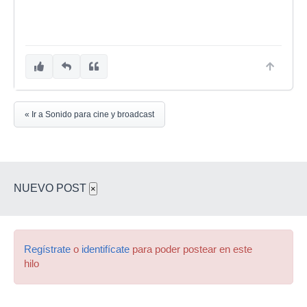
« Ir a Sonido para cine y broadcast
NUEVO POST
×
Regístrate
o
identifícate
para poder postear en este
hilo