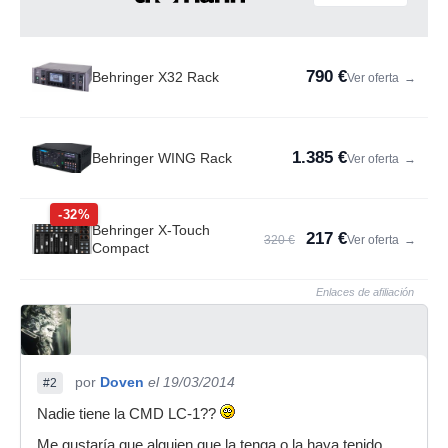
790 €
Behringer X32 Rack
Ver oferta
→
1.385 €
Behringer WING Rack
Ver oferta
→
-32%
Behringer X-Touch
217 €
320 €
Ver oferta
→
Compact
Enlaces de afiliación
por
Doven
el 19/03/2014
#2
Nadie tiene la CMD LC-1??
Me gustaría que alguien que la tenga o la haya tenido,