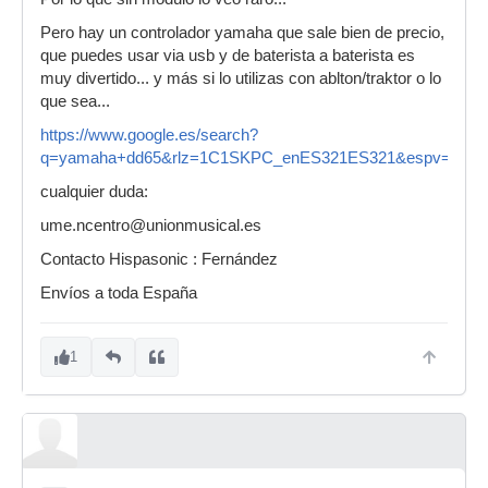
Pero hay un controlador yamaha que sale bien de precio,
que puedes usar via usb y de baterista a baterista es
muy divertido... y más si lo utilizas con ablton/traktor o lo
que sea...
https://www.google.es/search?
q=yamaha+dd65&rlz=1C1SKPC_enES321ES321&espv=210&
cualquier duda:
ume.ncentro@unionmusical.es
Contacto Hispasonic : Fernández
Envíos a toda España
1