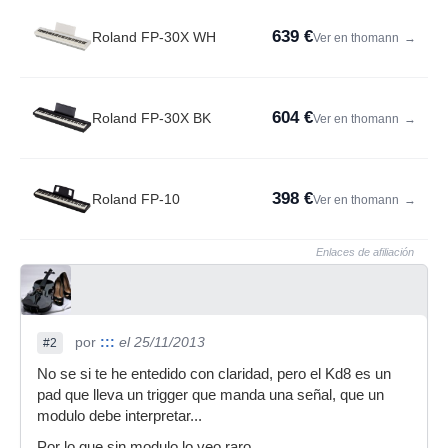
639 €
Roland FP-30X WH
Ver en thomann
→
604 €
Roland FP-30X BK
Ver en thomann
→
398 €
Roland FP-10
Ver en thomann
→
Enlaces de afiliación
por
:::
el 25/11/2013
#2
No se si te he entedido con claridad, pero el Kd8 es un
pad que lleva un trigger que manda una señal, que un
modulo debe interpretar...
Por lo que sin modulo lo veo raro...