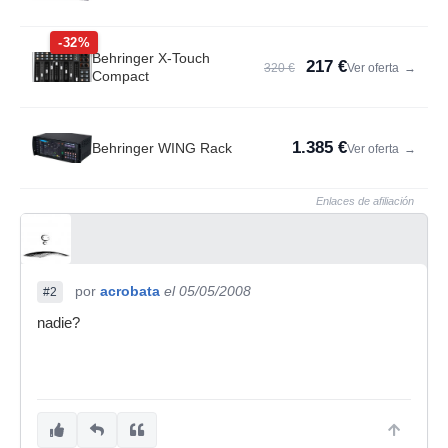
-32%
Behringer X-Touch
217 €
320 €
Ver oferta
→
Compact
1.385 €
Behringer WING Rack
Ver oferta
→
Enlaces de afiliación
por
acrobata
el 05/05/2008
#2
nadie?